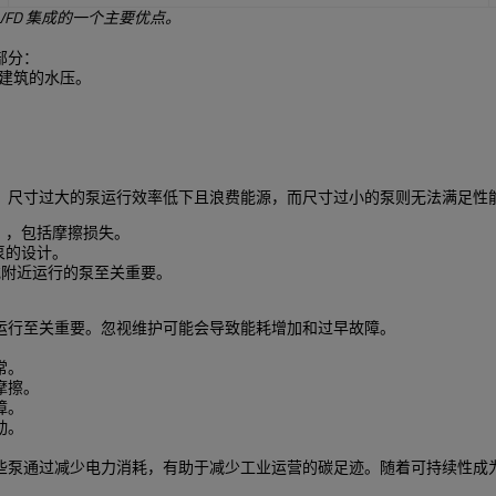
FD 集成的一个主要优点。
部分：
建筑的水压。
。
。尺寸过大的泵运行效率低下且浪费能源，而尺寸过小的泵则无法满足性
），包括摩擦损失。
泵的设计。
 或附近运行的泵至关重要。
运行至关重要。忽视维护可能会导致能耗增加和过早故障。
常。
摩擦。
障。
动。
些泵通过减少电力消耗，有助于减少工业运营的碳足迹。随着可持续性成