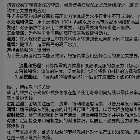
该表说明了随着泵速的降低，能量使用在理论上呈指数级减少，这是 V
效率至关重要的应用
卧式多级泵的卓越效率和高压能力使其成为众多行业中不可或缺的一
水处理和供应：
用于反渗透（RO）系统以及提高市政配水网络和高层
发电：
对于锅炉给水应用至关重要，因为需要将高压水送入锅炉。
工业清洁：
为各种工业应用的高压清洁系统提供动力。
灌溉：
在大规模农业作业中有效地将水输送到长距离和不同海拔高度
造雪：
提供人工造雪所需的高压水流。
选择合适泵的关键因素
为了最大限度地提高能源效率，根据具体应用选择合适的泵至关重要
流量和扬程：
计算所需的流体量和泵必须克服的总压力（扬程
液体特性：
流体的粘度、温度和化学成分将影响材料的选择和
系统曲线：
了解系统的独特要求对于匹配在最佳效率点 (BEP)
维护：持续效率的关键
适当的维护对于确保卧式多级泵在整个使用寿命期间持续以最佳效率
基本维护实践：
定期监测：
密切关注压力、流量、振动和温度读数，以便及早发现异
润滑：
确保轴承按照制造商的计划进行适当润滑，以最大限度地减少
密封检查：
检查机械密封是否有泄漏，泄漏会降低效率并导致轴承故
对准：
定期检查泵和电机之间的对准情况，以防止不必要的应力和振
环境影响
除了节省成本外，卧式多级泵的节能效果还对环境产生积极影响。这
也是一项环境责任决策。