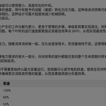
每级可以使用更小、高度优化的叶轮。
体的速度，将叶轮赋予的动能（速度）转化为压力能。这种渐进式转换可
泵相比，这种设计可最大程度地减少机械损耗。
的高压。
力产生的工作分解为更小、更易于管理的步骤。单级泵若要实现高压，则
题。每个叶轮的运行速度都更接近其最佳效率点 (BEP)，从而实现最
压力。随着流体流经每一级，压头会逐渐增大，但流量保持不变。这使得
球电力需求的很大一部分，任何效率的提升都能在泵的整个生命周期内带
回初始投资。
许多应用不需要泵始终以最大容量运行。变频器可以调节电机转速，使其在任
并确保泵仅消耗其所需的能量，从而显著提高部分负载效率。
泵速
100%
80%
50%