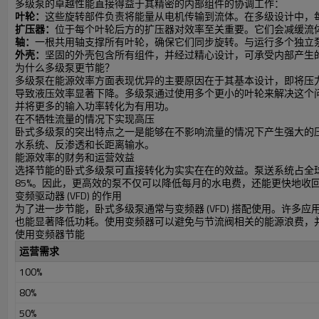
多级泵的卓越性能直接得益于其精密的内部组件的协调工作：
叶轮：
这些旋转部件负责将能量从电机传输到流体。在多级设计中，
扩压器：
位于每个叶轮后方的扩压器对效率至关重要。它们会减缓流
轴：
一根共用轴支撑所有叶轮，确保它们同步旋转。与运行多个独立
外壳：
坚固的外壳包含所有组件，并经过精心设计，可承受内部产生
为什么多级泵更节能？
多级泵在能源效率方面表现优异的主要原因在于其基本设计，即将压
导致液压效率显著下降。多级泵通过使用多个更小的叶轮来解决这个问
并将更多的输入功率转化为有用功。
在不牺牲流量的情况下实现高压
卧式多级泵的突出特点之一是能够在不影响流量的情况下产生强大的
水系统、反渗透和长距离输水。
能源效率的财务和运营效益
选择节能的卧式多级泵可直接转化为实实在在的效益。泵送系统占全
85%。因此，更高效的泵不仅可以降低每月的水电费，还能更快地收
变频驱动器 (VFD) 的作用
为了进一步节能，卧式多级泵通常与变频器 (VFD) 搭配使用。
也能显著降低功耗。使用变频器可以避免与节流阀相关的能源浪费，
使用变频器节能
运营需求
100%
80%
50%