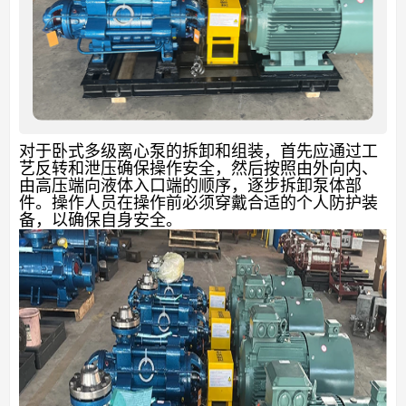
对于卧式多级离心泵的拆卸和组装，首先应通过工
艺反转和泄压确保操作安全，然后按照由外向内、
由高压端向液体入口端的顺序，逐步拆卸泵体部
件。操作人员在操作前必须穿戴合适的个人防护装
备，以确保自身安全。