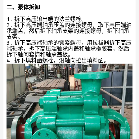
二、泵体拆卸
1
.
拆下高压输出端的法兰螺栓。
2
.
拆下高压端轴承压盖的连接螺母，取下高压端轴
承端盖，然后拆下轴承支架的连接螺母，拆下轴承
支架。
3
.
拆下高压端轴承的锁紧螺母，用拉拔器拆下高压
端轴承，拆下高压端轴承内盖和轴承橡胶套，然后
拆下轴间套筒和轴承盖板。
4
.
拆下填料函螺栓，沿轴向拉出填料函。