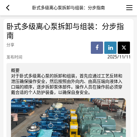
卧式多级离心泵拆卸与组装：分步指南
卧式多级离心泵拆卸与组装：分步指
南
分享
2025/11/11
发布时间
概要
对于卧式多级离心泵的拆卸和组装，首先应通过工艺反转和
泄压确保操作安全，然后按照由外向内、由高压端向液体入
口端的顺序，逐步拆卸泵体部件。操作人员在操作前必须穿
戴合适的个人防护装备，以确保自身安全。