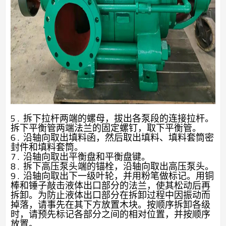
5
.
拆下拉杆两端的螺母，拔出各泵段的连接拉杆。
拆下平衡管两端法兰的固定螺钉，取下平衡管。
6
.
沿轴向取出填料函，然后取出填料、填料套筒密
封件和填料套筒。
7
.
沿轴向取出平衡盘和平衡盘键。
8
.
拆下高压泵头端的锚栓，沿轴向取出高压泵头。
9
.
沿轴向取出下一级叶轮，并用粉笔做标记。用铜
棒和锤子敲击液体出口部分的法兰，使其松动后再
拆卸。为防止液体出口部分在拆卸过程中因振动而
掉落，请事先在其下方放置木块。按顺序拆卸各级
时，请预先标记各部分之间的相对位置，并按顺序
放置。